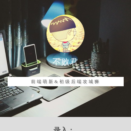
不败君
前端萌新&初级后端攻城狮
录入：