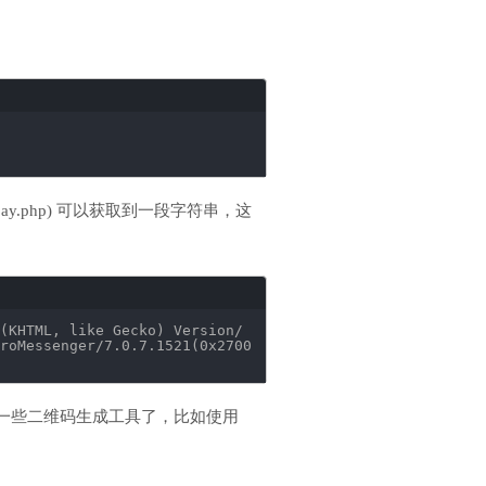
y.php) 可以获取到一段字符串，这
(KHTML, like Gecko) Version
/
roMessenger
/7
.0.7.1521(0x2700
用一些二维码生成工具了，比如使用