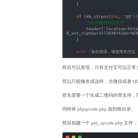
}
if
(mb_strpos(
$ua
,
'QQ'
))
//此时是使用QQ支付
header(
'location:http
D_xxx_sign&u=1572036542&n=%E8
}
echo
'发生错误，请使用支付宝、
然后可以发现，只有支付宝可以正常支
所以只能修改成这样，当微信或者 Q
首先需要一个生成二维码的类支持，所以本文使用 ph
同样将 phpqrcode.php 放到根目录。
然后创建一个 pay_qrcode.php 文