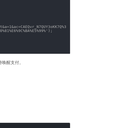
t&a=1&ac=CAEQvr_N7QUY3oKK7Q%3
0%81%E6%9C%BA%E5%99%'
);
持唤醒支付。