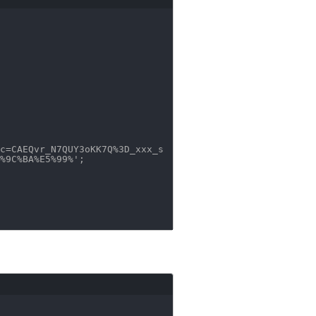
c=CAEQvr_N7QUY3oKK7Q%3D_xxx_s
%9C%BA%E5%99%'
;