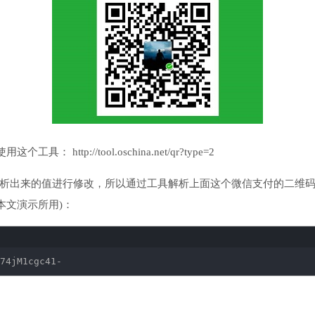
ttp://tool.oschina.net/qr?type=2
解析出来的值进行修改，所以通过工具解析上面这个微信支付的二维
本文演示所用)：
74jM1cgc41-