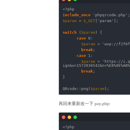
<?php
include_once
'phpqrcode.php'
;
$param
=
$_GET
[
'param'
];
switch
(
$param
) {
case
0:
$param
=
'wxp://f2f0f
break
;
case
1:
$param
=
'https://i.q
ign&u=1572036542&n=%E8%8E%AB%
break
;
}
QRcode::png(
$param
);
再回来重新改一下 pay.php:
<?php