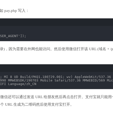
pay.php 写入：
SER_AGENT'
]);
，因为需要在外网也能访问。然后使用微信打开该 URL (域名 + /pa
; MI 8 UD Build
/PKQ1
.180729.001; wv) AppleWebKit
/537
.36 
990
MMWEBSDK
/190703
Mobile Safari
/537
.36 MMWEBID
/569
Mic
IFI
Language
/zh_CN
 ，微信还可以通过发送 URL 给朋友然后再点击打开。支付宝就只能
?type=2，将这个 URL 生成为二维码然后使用支付宝打开。