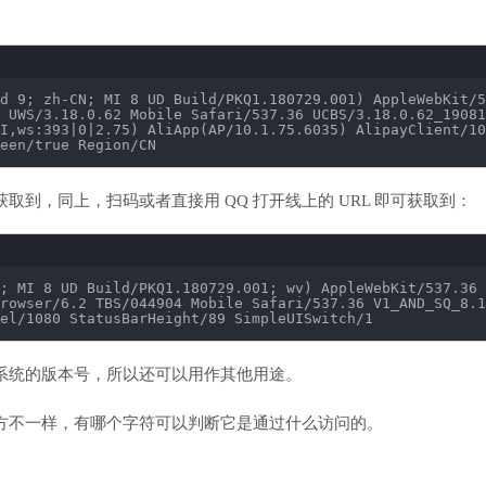
d 9; zh-CN; MI 8 UD Build
/PKQ1
.180729.001) AppleWebKit
/5
 UWS
/3
.18.0.62 Mobile Safari
/537
.36 UCBS
/3
.18.0.62_19081
I,ws:393|0|2.75) AliApp(AP
/10
.1.75.6035) AlipayClient
/10
een
/true
Region
/CN
要获取到，同上，扫码或者直接用 QQ 打开线上的 URL 即可获取到：
; MI 8 UD Build
/PKQ1
.180729.001; wv) AppleWebKit
/537
.36 
rowser
/6
.2 TBS
/044904
Mobile Safari
/537
.36 V1_AND_SQ_8.1
el
/1080
StatusBarHeight
/89
SimpleUISwitch
/1
卓系统的版本号，所以还可以用作其他用途。
地方不一样，有哪个字符可以判断它是通过什么访问的。