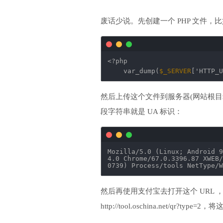
废话少说。先创建一个 PHP 文件，比如 
<?php
var_dump(
$_SERVER
[
'HTTP_U
然后上传这个文件到服务器(网站根目录)
段字符串就是 UA 标识：
Mozilla
/5
.0 (Linux; Android 9
4
.0 Chrome
/67
.0.3396.87 XWEB
/
0739) Process
/tools
NetType
/W
然后再使用支付宝去打开这个 URL
http://tool.oschina.net/qr