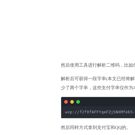
然后使用工具进行解析二维码，比如使用这个工具： h
解析后可获得一段字串(本文已经将
少了两个字串，这些支付字串仅作为
wxp:
//f2f0fAFFYqeFZjSNXMfek5-
然后同样方式拿到支付宝和QQ的。