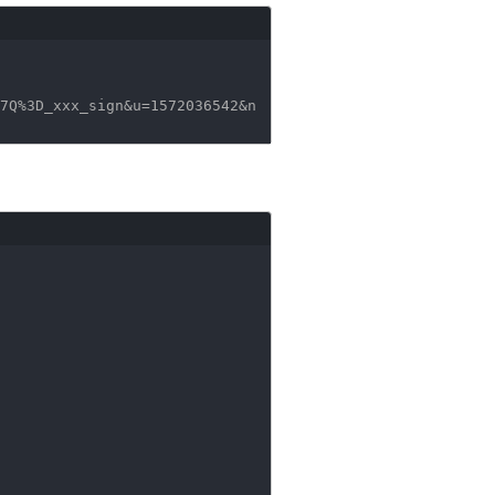
7Q%3D_xxx_sign&u=1572036542&n