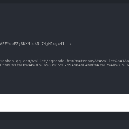
AFFYqeFZjSNXMfek5-74jM1cgc41-'
;
ianbao.qq.com/wallet/sqrcode.htm?m=tenpay&f=wallet&a=1&a
E5%BE%97%E6%84%9F%E6%83%85%E7%9A%84%E4%BB%A3%E7%A0%81%E6