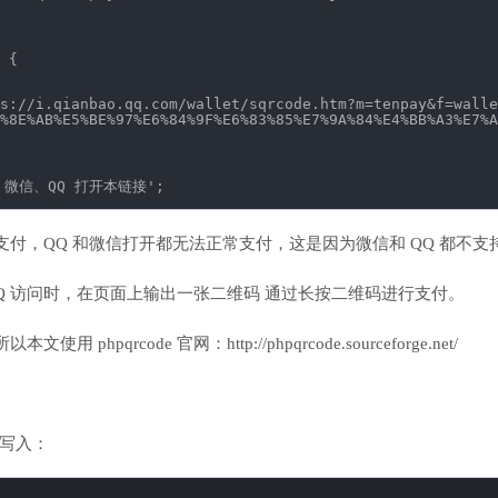
 {
s://i.qianbao.qq.com/wallet/sqrcode.htm?m=tenpay&f=walle
%8E%AB%E5%BE%97%E6%84%9F%E6%83%85%E7%9A%84%E4%BB%A3%E7%A
微信、QQ 打开本链接'
;
付，QQ 和微信打开都无法正常支付，这是因为微信和 QQ 都不支
Q 访问时，在页面上输出一张二维码 通过长按二维码进行支付。
pqrcode 官网：http://phpqrcode.sourceforge.net/
件，写入：