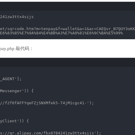
241zw3ttx4sijs
et/sqrcode
.htm?m=tenpay&f=wallet&a=1&ac=CAEQvr_N7QUY3oKK
E6%83%85%E7%9A%84%E4%BB%A3%E7%A0%81%E6%9C%BA%E5%99%
y.php 敲代码：
_AGENT'
];
Messenger'
)) {
//f2f0fAFFYqeFZjSNXMfek5-74jM1cgc41-'
);
yClient'
)) {
s://qr.alipay.com/fkx0784241zw3ttx4sijs'
);