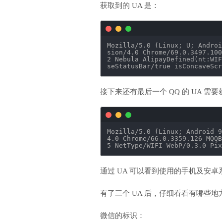
获取到的 UA 是：
Mozilla
/5
.0 (Linux; U; Androi
sion
/4
.0 Chrome
/69
.0.3497.100
2 Nebula AlipayDefined(nt:WIF
seStatusBar
/true
isConcaveScr
接下来还有最后一个 QQ 的 UA 需
Mozilla
/5
.0 (Linux; Android 9
4
.0 Chrome
/66
.0.3359.126 MQQB
5 NetType
/WIFI
WebP
/0
.3.0 Pix
通过 UA 可以看到使用的手机及安
有了三个 UA 后，仔细看看有哪些
微信的标识：