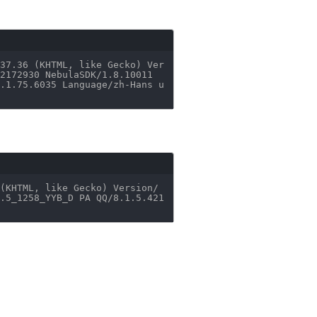
37
.36 (KHTML, like Gecko) Ver
2172930 NebulaSDK
/1
.8.10011
.1.75.6035 Language
/zh-Hans
u
(KHTML, like Gecko) Version
/
.5_1258_YYB_D PA QQ
/8
.1.5.421