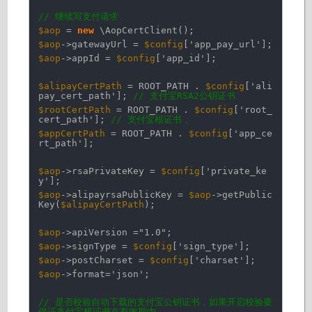
// 继续写支付请求
$aop
=
new
\AopCertClient();
$aop
->gatewayUrl =
$config
[
'app_pay_url'
];
$aop
->appId =
$config
[
'app_id'
];
$alipayCertPath
= ROOT_PATH .
$config
[
'ali
pay_cert_path'
];
// 支付宝RSA2公钥证书
$rootCertPath
= ROOT_PATH .
$config
[
'root_
cert_path'
];
// 支付宝根证书，
$appCertPath
= ROOT_PATH .
$config
[
'app_ce
rt_path'
];
$aop
->rsaPrivateKey =
$config
[
'private_ke
y'
];
$aop
->alipayrsaPublicKey =
$aop
->getPublic
Key(
$alipayCertPath
);
$aop
->apiVersion =
"1.0"
;
$aop
->signType =
$config
[
'sign_type'
];
$aop
->postCharset =
$config
[
'charset'
];
$aop
->format=
'json'
;
// 是否校验自动下载的支付宝公钥证书，如果开启校验要
保证支付宝根证书在有效期内