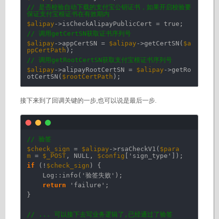
// 是否校验自动下载的支付宝公钥证书，如果开启校验要
保证支付宝根证书在有效期内
$alipay
->isCheckAlipayPublicCert = true;
// 调用getCertSN获取证书序列号
$alipay
->appCertSN =
$alipay
->getCertSN(
$a
ppCertPath
);
// 调用getRootCertSN获取支付宝根证书序列号
$alipay
->alipayRootCertSN =
$alipay
->getRo
otCertSN(
$rootCertPath
);
接下来到了回调关键的一步,也可以说是最后一步.
// 验签
$check_sign
=
$alipay
->rsaCheckV1(
$para
m
=
$_POST
, NULL,
$config
[
'sign_type'
]);
if
(!
$check_sign
) {
Log::info(
'验签失败'
);
return
'failure'
;
}
// ... 可以接下去写业务逻辑了,已经通过了验签