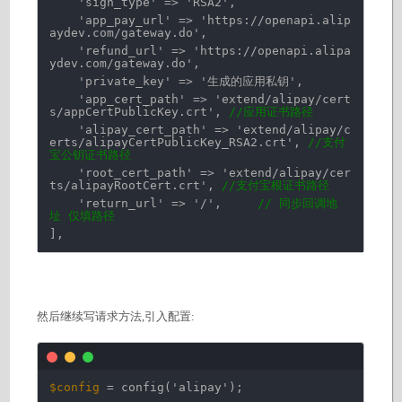
'sign_type'
=>
'RSA2'
,
'app_pay_url'
=>
'https://openapi.alip
aydev.com/gateway.do'
,
'refund_url'
=>
'https://openapi.alipa
ydev.com/gateway.do'
,
'private_key'
=>
'生成的应用私钥'
,
'app_cert_path'
=>
'extend/alipay/cert
s/appCertPublicKey.crt'
,
//应用证书路径
'alipay_cert_path'
=>
'extend/alipay/c
erts/alipayCertPublicKey_RSA2.crt'
,
//支付
宝公钥证书路径
'root_cert_path'
=>
'extend/alipay/cer
ts/alipayRootCert.crt'
,
//支付宝根证书路径
'return_url'
=>
'/'
,
// 同步回调地
址 仅填路径
],
然后继续写请求方法,引入配置:
$config
= config(
'alipay'
);