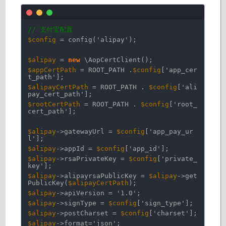
// 支付宝配置
$config
= config(
'alipay'
);
$alipay
=
new
\AopCertClient();
$appCertPath
= ROOT_PATH .
$config
[
'app_cer
t_path'
];
$alipayCertPath
= ROOT_PATH .
$config
[
'ali
pay_cert_path'
];
$rootCertPath
= ROOT_PATH .
$config
[
'root_
cert_path'
];
$alipay
->gatewayUrl =
$config
[
'app_pay_ur
l'
];
$alipay
->appId =
$config
[
'app_id'
];
$alipay
->rsaPrivateKey =
$config
[
'private_
key'
];
$alipay
->alipayrsaPublicKey =
$alipay
->get
PublicKey(
$alipayCertPath
);
$alipay
->apiVersion =
'1.0'
;
$alipay
->signType =
$config
[
'sign_type'
];
$alipay
->postCharset =
$config
[
'charset'
];
$alipay
->format=
'json'
;