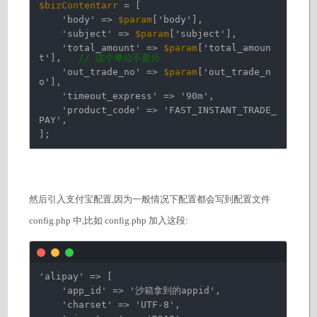
$bizContentarr
= [
'body'
=>
$param
[
'body'
],
'subject'
=>
$param
[
'subject'
],
'total_amount'
=>
$param
[
'total_amoun
t'
],
// 这个单位不是分
'out_trade_no'
=>
$param
[
'out_trade_n
o'
],
'timeout_express'
=>
'90m'
,
'product_code'
=>
'FAST_INSTANT_TRADE_
PAY'
,
];
然后引入支付宝配置,因为一般情况下配置都会写到配置文件
config.php 中,比如 config.php 加入这段:
'alipay'
=> [
'app_id'
=>
'沙箱拿到的appid'
,
'charset'
=>
'UTF-8'
,