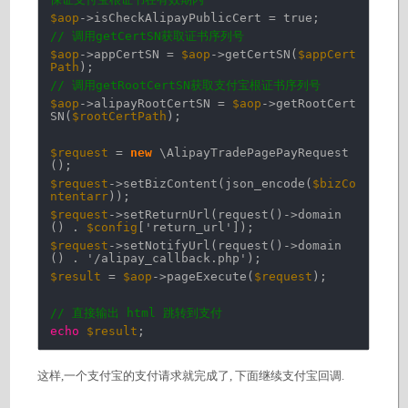
$aop
->isCheckAlipayPublicCert = true;
// 调用getCertSN获取证书序列号
$aop
->appCertSN =
$aop
->getCertSN(
$appCert
Path
);
// 调用getRootCertSN获取支付宝根证书序列号
$aop
->alipayRootCertSN =
$aop
->getRootCert
SN(
$rootCertPath
);
$request
=
new
\AlipayTradePagePayRequest
();
$request
->setBizContent(json_encode(
$bizCo
ntentarr
));
$request
->setReturnUrl(request()->domain
() .
$config
[
'return_url'
]);
$request
->setNotifyUrl(request()->domain
() .
'/alipay_callback.php'
);
$result
=
$aop
->pageExecute(
$request
);
// 直接输出 html 跳转到支付
echo
$result
;
这样,一个支付宝的支付请求就完成了, 下面继续支付宝回调.