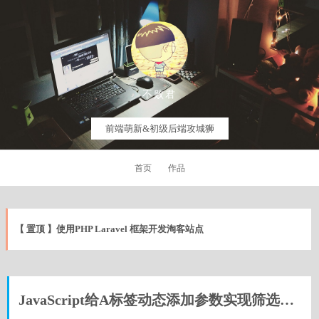
不败君
前端萌新&初级后端攻城狮
首页
作品
【 置顶 】使用PHP Laravel 框架开发淘客站点
JavaScript给A标签动态添加参数实现筛选功能